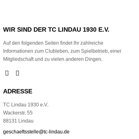
WIR SIND DER TC LINDAU 1930 E.V.
Auf den folgenden Seiten findet Ihr zahlreiche
Informationen zum Clubleben, zum Spielbetrieb, einer
Mitgliedschaft und zu vielen anderen Dingen.
ADRESSE
TC Lindau 1930 e.V.
Wackerstr. 55
88131 Lindau
geschaeftsstelle@tc-lindau.de