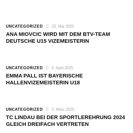
UNCATEGORIZED
23. Mai 2025
ANA MIOVCIC WIRD MIT DEM BTV-TEAM
DEUTSCHE U15 VIZEMEISTERIN
UNCATEGORIZED
5. April 2025
EMMA PALL IST BAYERISCHE
HALLENVIZEMEISTERIN U18
UNCATEGORIZED
2. März 2025
TC LINDAU BEI DER SPORTLEREHRUNG 2024
GLEICH DREIFACH VERTRETEN