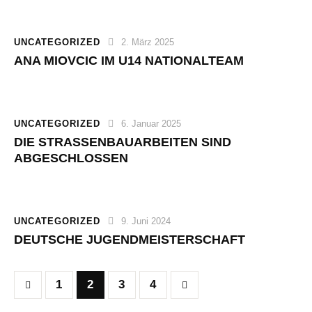
UNCATEGORIZED
2. März 2025
ANA MIOVCIC IM U14 NATIONALTEAM
UNCATEGORIZED
6. Januar 2025
DIE STRASSENBAUARBEITEN SIND
ABGESCHLOSSEN
UNCATEGORIZED
9. Juni 2024
DEUTSCHE JUGENDMEISTERSCHAFT
1
2
>
3
4